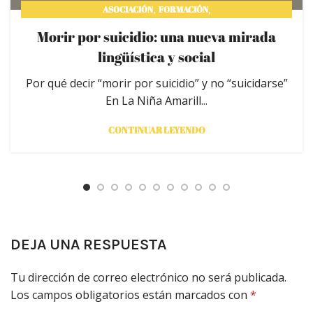
,
,
ASOCIACIÓN
FORMACIÓN
,
INVESTIGACIÓN PARA LA PREVENCIÓN
Morir por suicidio: una nueva mirada
MEDIOS DE COMUNICACIÓN
lingüística y social
Por qué decir “morir por suicidio” y no “suicidarse”
En La Niña Amarill...
CONTINUAR LEYENDO
DEJA UNA RESPUESTA
Tu dirección de correo electrónico no será publicada.
Los campos obligatorios están marcados con
*