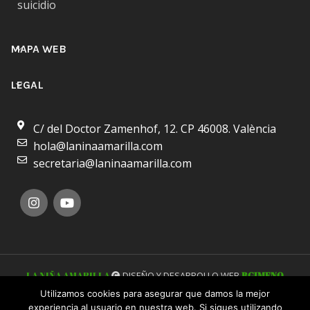
suicidio
MAPA WEB
LEGAL
C/ del Doctor Zamenhof, 12. CP 46008. València
hola@laninaamarilla.com
secretaria@laninaamarilla.com
LA NIÑA AMARILLA
DISEÑO Y DESARROLLO WEB
BGIMENO
STUDIO
Utilizamos cookies para asegurar que damos la mejor
experiencia al usuario en nuestra web. Si sigues utilizando