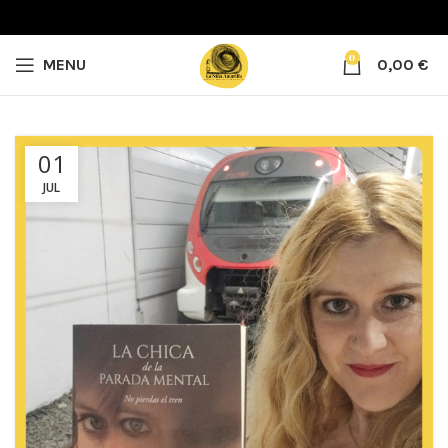
0
MENU
0,00
€
01
JUL