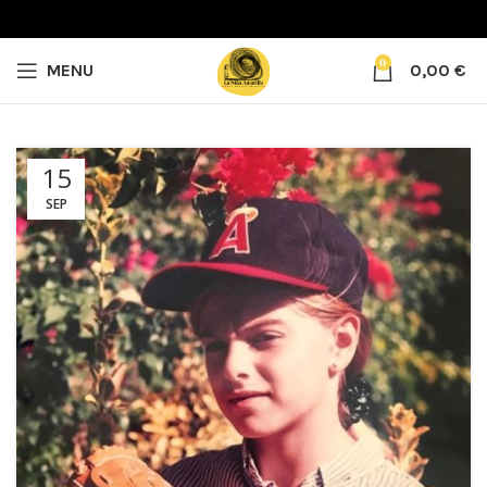
0
MENU
0,00
€
15
SEP