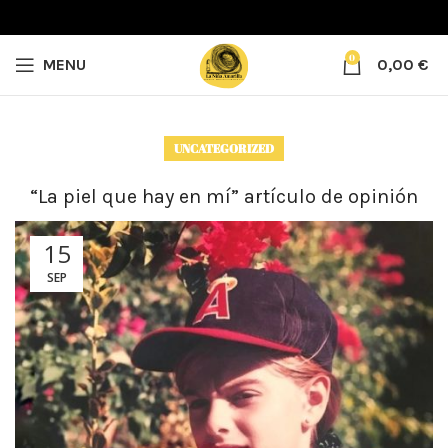
0
MENU
0,00
€
UNCATEGORIZED
“La piel que hay en mí” artículo de opinión
15
SEP