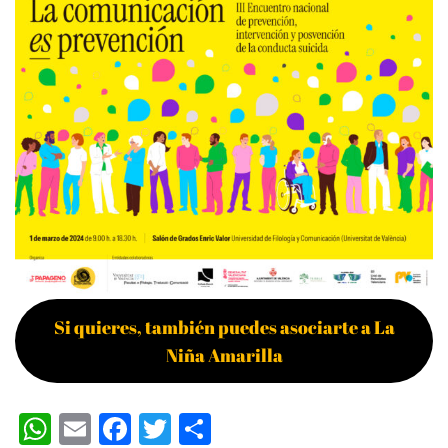
Si quieres, también puedes asociarte a La
Niña Amarilla
WhatsApp
Email
Facebook
Twitter
Compartir