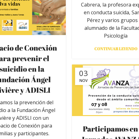
Cabrera, la profesora ex
en conducta suicida, Sa
Pérez y varios grupos
alumnado de la Faculta
Psicología
acio de Conexión
CONTINUAR LEYENDO
ara prevenir el
suicidio en la
03
undación Ángel
NOV
ivière y ADISLI
vamos la prevención del
idio a la Fundación Ángel
ivière y ADISLI con un
acio de Conexión para
Participamos en 
milias y participantes.