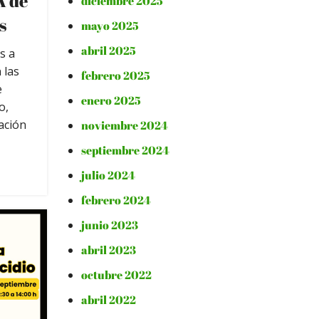
A de
diciembre 2025
s
mayo 2025
abril 2025
s a
 las
febrero 2025
e
enero 2025
o,
ación
noviembre 2024
septiembre 2024
julio 2024
febrero 2024
junio 2023
abril 2023
octubre 2022
abril 2022