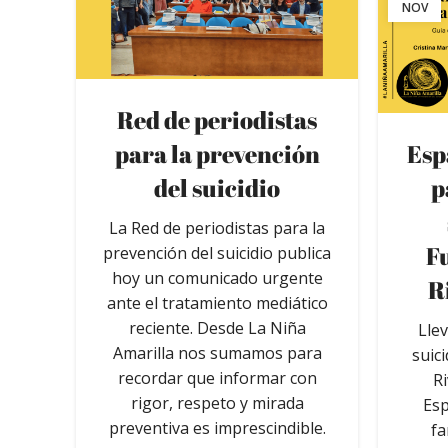
NOV
Red de periodistas
para la prevención
Esp
del suicidio
p
La Red de periodistas para la
F
prevención del suicidio publica
hoy un comunicado urgente
R
ante el tratamiento mediático
reciente. Desde La Niña
Lle
Amarilla nos sumamos para
suic
recordar que informar con
R
rigor, respeto y mirada
Esp
preventiva es imprescindible.
fa