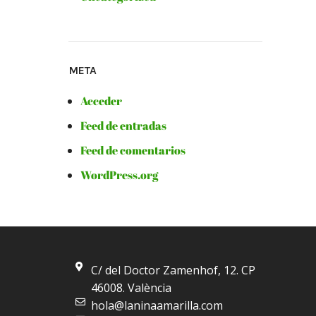
META
Acceder
Feed de entradas
Feed de comentarios
WordPress.org
C/ del Doctor Zamenhof, 12. CP
46008. València
hola@laninaamarilla.com