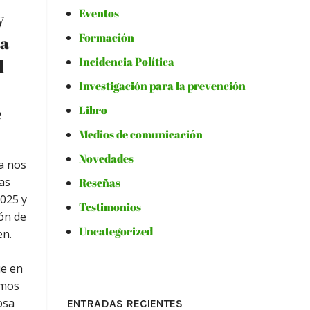
Eventos
y
Formación
la
Incidencia Política
l
Investigación para la prevención
e
Libro
Medios de comunicación
Novedades
ia nos
las
Reseñas
2025 y
Testimonios
ón de
Uncategorized
en.
ue en
emos
osa
ENTRADAS RECIENTES