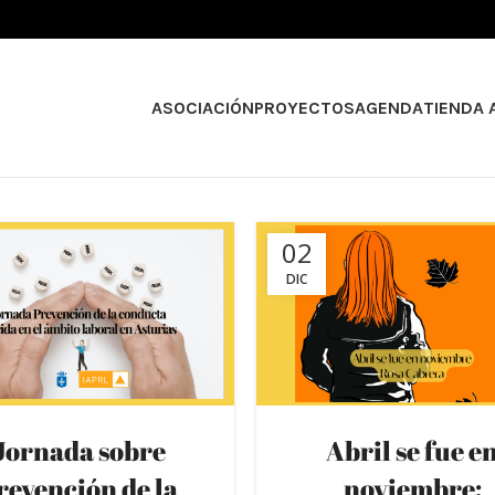
ASOCIACIÓN
PROYECTOS
AGENDA
TIENDA 
02
DIC
Jornada sobre
Abril se fue e
revención de la
noviembre: