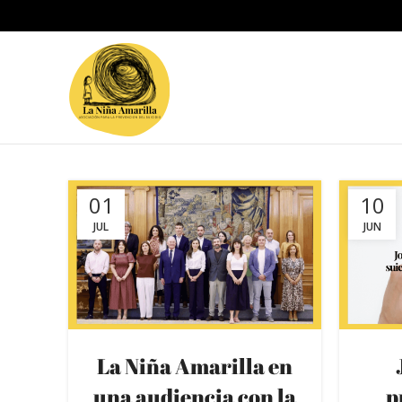
01
10
JUL
JUN
La Niña Amarilla en
una audiencia con la
p