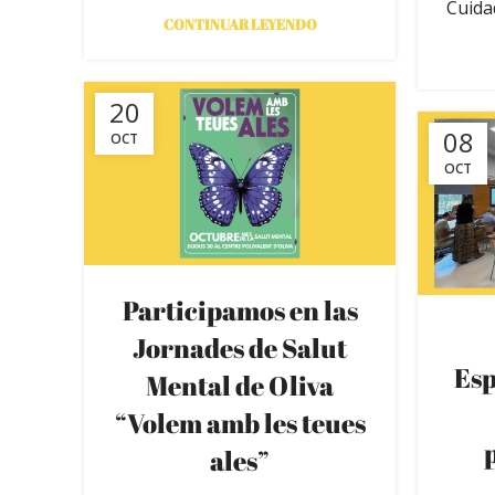
Cuida
CONTINUAR LEYENDO
20
08
OCT
OCT
Participamos en las
Jornades de Salut
Esp
Mental de Oliva
“Volem amb les teues
ales”