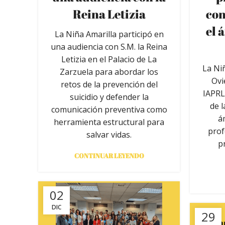
Reina Letizia
con
el 
La Niña Amarilla participó en
una audiencia con S.M. la Reina
Letizia en el Palacio de La
La Niñ
Zarzuela para abordar los
Ovi
retos de la prevención del
IAPRL
suicidio y defender la
de l
comunicación preventiva como
á
herramienta estructural para
prof
salvar vidas.
p
CONTINUAR LEYENDO
02
DIC
29