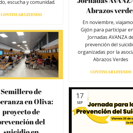
Jornadas AVANZ
do, escucha y comunidad.
Abrazos verde
CONTINUAR LEYENDO
En noviembre, viajamo
Gijón para participar en
Jornadas AVANZA d
prevención del suicidi
organizadas por la asoci
Abrazos Verdes
CONTINUAR LEYENDO
Semillero de
17
eranza en Oliva:
SEP
proyecto de
prevención del
suicidio en