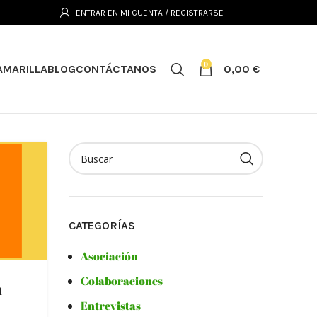
ENTRAR EN MI CUENTA / REGISTRARSE
0
0,00
€
AMARILLA
BLOG
CONTÁCTANOS
CATEGORÍAS
Asociación
Colaboraciones
n
Entrevistas