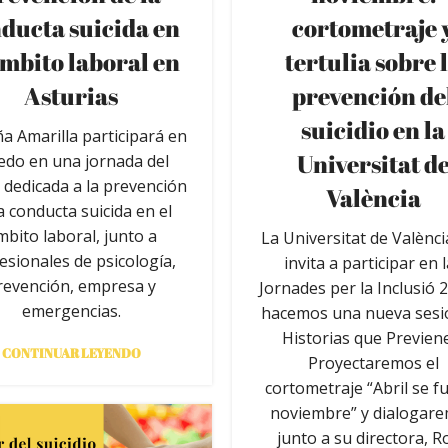
ducta suicida en
cortometraje 
ámbito laboral en
tertulia sobre 
Asturias
prevención de
suicidio en la
a Amarilla participará en
Universitat d
edo en una jornada del
 dedicada a la prevención
València
a conducta suicida en el
mbito laboral, junto a
La Universitat de Valènc
esionales de psicología,
invita a participar en 
revención, empresa y
Jornades per la Inclusió 
emergencias.
hacemos una nueva sesi
Historias que Previen
CONTINUAR LEYENDO
Proyectaremos el
cortometraje “Abril se f
noviembre” y dialogar
junto a su directora, R