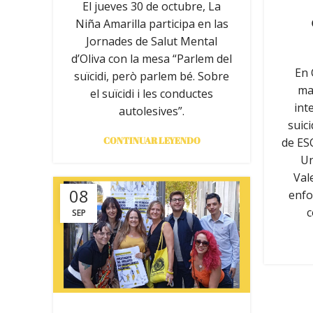
El jueves 30 de octubre, La
Niña Amarilla participa en las
Jornades de Salut Mental
d’Oliva con la mesa “Parlem del
En 
suïcidi, però parlem bé. Sobre
ma
el suïcidi i les conductes
int
autolesives”.
suic
CONTINUAR LEYENDO
de ESO
Un
Val
08
enfo
c
SEP