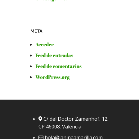
META
Acceder
Feed de entradas
Feed de comentarios
WordPress.org
C/ del Doctor Zamenhof, 12.
CP 46008. València
hola@laninaamarilla.com