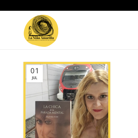
01
JUL