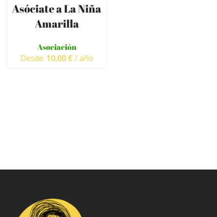
10€
100€
Asóciate a La Niña
Amarilla
Asociación
Desde:
10,00
€
/ año