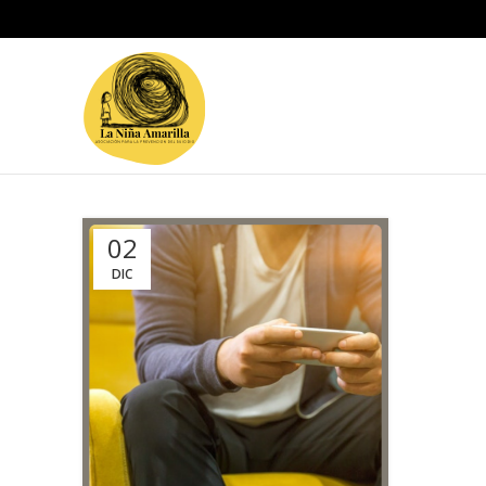
02
DIC