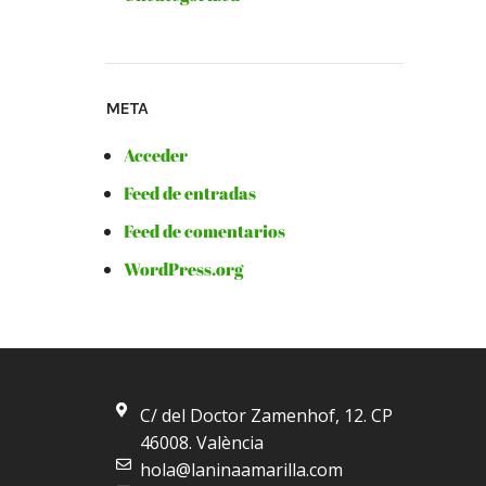
META
Acceder
Feed de entradas
Feed de comentarios
WordPress.org
C/ del Doctor Zamenhof, 12. CP
46008. València
hola@laninaamarilla.com