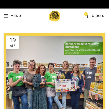
0
MENU
0,00
€
19
ABR