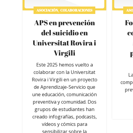
,
ASOCIACIÓN
COLABORACIONES
ASO
APS en prevención
Fo
del suicidio en
c
Universitat Rovira i
Virgili
Este 2025 hemos vuelto a
colaborar con la Universitat
La
Rovira i Virgili en un proyecto
compe
de Aprendizaje-Servicio que
pre
une educación, comunicación
preventiva y comunidad. Dos
grupos de estudiantes han
creado infografías, podcasts,
vídeos y cómics para
sensibilizar sobre la