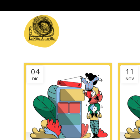
04
11
DIC
NOV