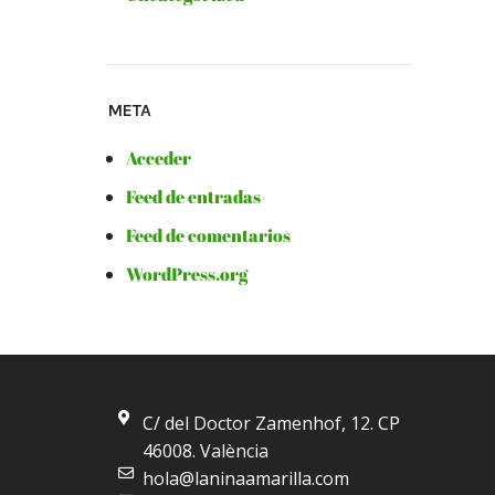
META
Acceder
Feed de entradas
Feed de comentarios
WordPress.org
C/ del Doctor Zamenhof, 12. CP
46008. València
hola@laninaamarilla.com