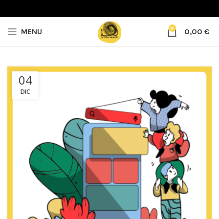
0
MENU
0,00
€
04
DIC