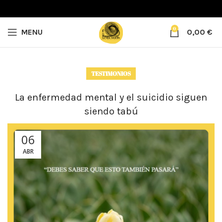
0
MENU
0,00
€
TESTIMONIOS
La enfermedad mental y el suicidio siguen
siendo tabú
06
ABR